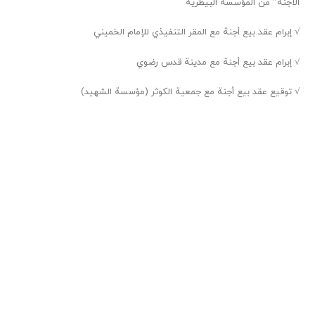
الأجنة” من المؤسسة البيطرية
√ إبرام عقد بيع أجنة مع المقر التنفيذي للإمام الخميني
√ إبرام عقد بيع أجنة مع مدينة قدس رضوي
√ توقيع عقد بيع أجنة مع جمعية الكوثر (مؤسسة الشهيد)
√ إبرام عقد بيع أجنة مع مزارع أبقار القطاع الخاص
√ برنامج إنتاج الأجنة من الأبقار المحلية والجواميس الممتازة بناءً على طلب
المركز الوطني لتربية الماشية
√ طلب التعاون من منظمة حماية البيئة في مشروع “حماية الفهد الإيراني”
+
2000
+
4000
+
5
السلالة
العملاء
الأجنة التي تم
إنتاجها