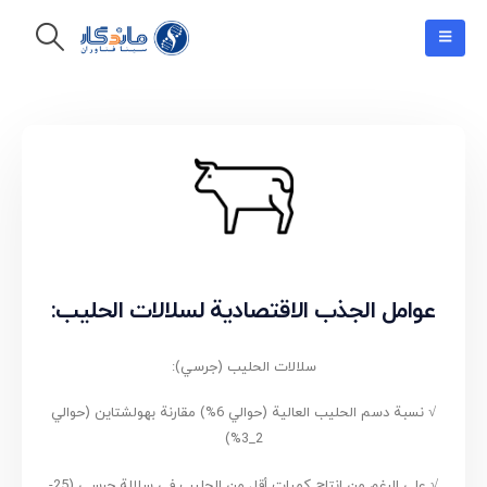
عوامل الجذب الاقتصادية لسلالات الحليب:
سلالات الحليب (جرسي):
√ نسبة دسم الحليب العالية (حوالي 6%) مقارنة بهولشتاين (حوالي
2_3%)
√ على الرغم من إنتاج كميات أقل من الحليب في سلالة جرسي (25-