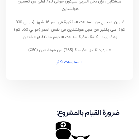
هلشتاين، فإن دخل المربي سيكون حوالي 20٪ أعلى من تسمين
هولشتاين.
√ وزن العجول من السلالات المذكورة في عمر 16 شهرًا (حوالي 800
كغ) أعلى بكثير من عجل هولشتاين في نفس العمر (حوالي 550 كغ)
وهذا بينما تكلفة تغذية سلالات اللحوم مماثلة لهولشتاين.
√ مردود أفضل للذبيحة (65٪) من هولشتاين (50٪)
+ معلومات اكثر
ضرورة القيام بالمشروع: