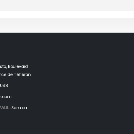
asto, Boulevard
ince de Téhéran
8048
r.com
AIL :
Sam au