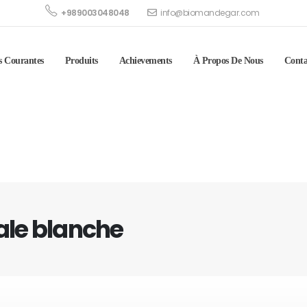
+989003048048
info@biomandegar.com
s Courantes
Produits
Achievements
À Propos De Nous
Conta
ale blanche