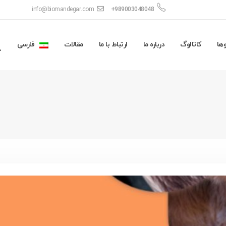
info@biomandegar.com
+989003048048
ها
کاتالوگ
درباره ما
ارتباط با ما
مقالات
فارسی