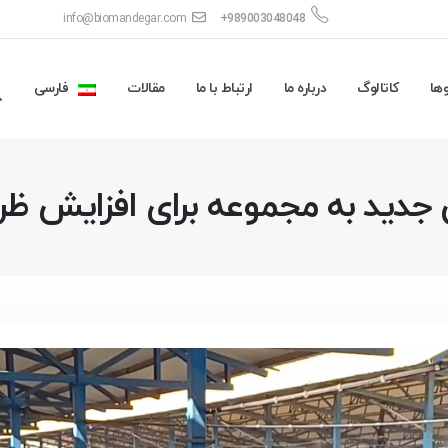
info@biomandegar.com
+989003048048
ها
کاتالوگ
درباره ما
ارتباط با ما
مقالات
فارسی