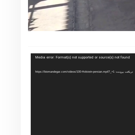
Media error: Format(s) not supported or source(s) not found
دریافت پرونده: https://biomandegar.com/videos/100-Holstein-persian.mp4?_=1