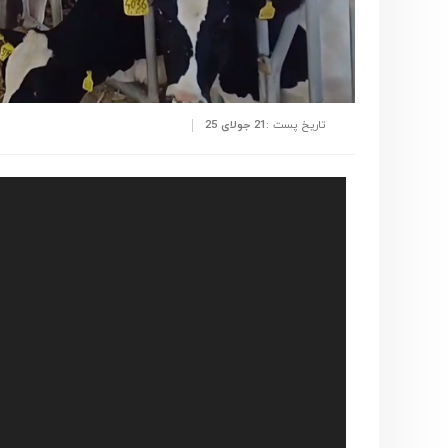
تاریخ پست :
21 جولای 25