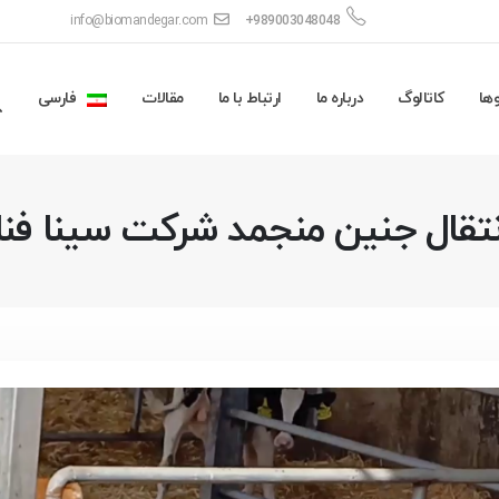
info@biomandegar.com
+989003048048
ها
کاتالوگ
درباره ما
ارتباط با ما
مقالات
فارسی
نتقال جنین منجمد شرکت سینا فناو