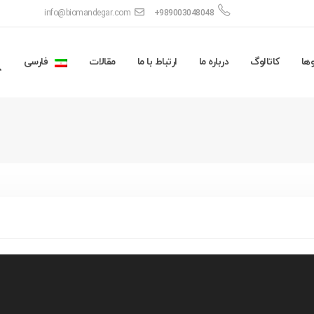
info@biomandegar.com
+989003048048
ها
کاتالوگ
درباره ما
ارتباط با ما
مقالات
فارسی
نمایشگر
ویدیو