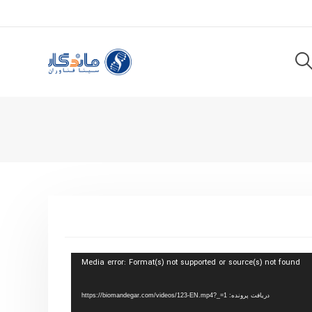
Media error: Format(s) not supported or source(s) not found
دریافت پرونده: https://biomandegar.com/videos/123-EN.mp4?_=1